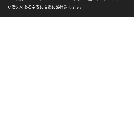
い活気のある空間に自然に溶け込みます。
BACK
※ 当サイトの写真の一部はイメージとして使用しています。