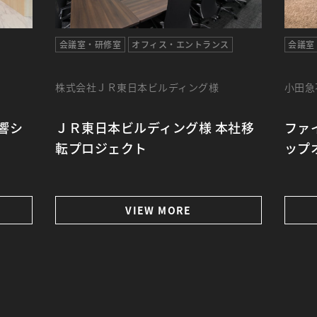
会議室・研修室
オフィス・エントランス
会議室
株式会社ＪＲ東日本ビルディング様
小田急
響シ
ＪＲ東日本ビルディング様 本社移
ファ
転プロジェクト
ップ
VIEW MORE